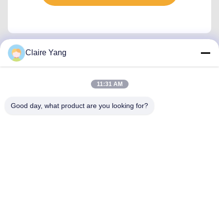
Claire Yang
Kontak Cepat
11:31 AM
Alamat
Good day, what product are you looking for?
Lantai 17, Blok 9A, Taman Sains Baoneng, Komunitas
Qinghu, Distrik Longhua, Kota Shenzhen, Provinsi
Guangdong, Tiongkok
Telp
86-0755-33977936
E-mail
info@hushacn.com