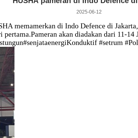
HUSHA pameran di Indo Defence di
2025-06-12
HA memamerkan di Indo Defence di Jakarta, s
i pertama.
Pameran akan diadakan dari 11-14 
stungun#senjataenergiKonduktif #setrum #P