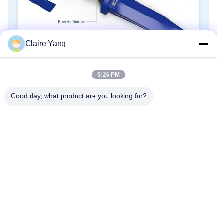
Claire Yang
5:26 PM
Tag:
Rompi Kejut Listrik
Good day, what product are you looking for?
Pisau Kejut Listrik
Pisau Kejut Latihan
Kontak Cepat
Alamat
Lantai 17, Blok 9A, Taman Sains Baoneng, Komunitas
Qinghu, Distrik Longhua, Kota Shenzhen, Provinsi