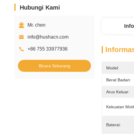
Hubungi Kami
Mr. chen
Inf
info@hushacn.com
Informas
+86 755 33977936
Bicara Sekarang
Model:
Berat Badan:
Arus Keluar:
Kekuatan Motif
Baterai: