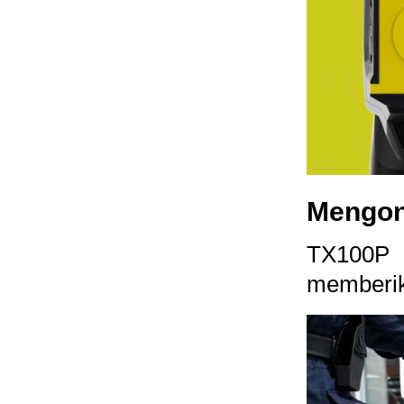
Mengont
TX100P 
memberik