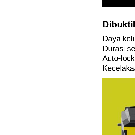
Dibukti
Daya kel
Durasi se
Auto-lock 
Kecelakaa