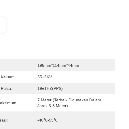
195mm*114mm*44mm
Keluar:
55±5KV
 Pulsa:
19±1HZ(PPS)
7 Meter (Terbaik Digunakan Dalam 
Maksimum:
Jarak 3-5 Meter)
asi:
-40℃-55℃