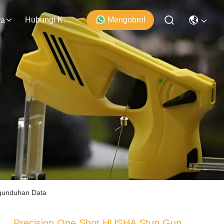
Hubungi Kami
Mengobrol
ra
gunduhan Data
Precision One Shot HUSHA Stun Gun