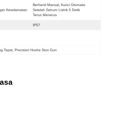
Berhenti Manual, Kunci Otomatis 
gan Keselamatan:
Setelah Setrum Listrik 5 Detik 
Terus Menerus
IP57
ng Tepat
, 
Precision Husha Stun Gun
iasa